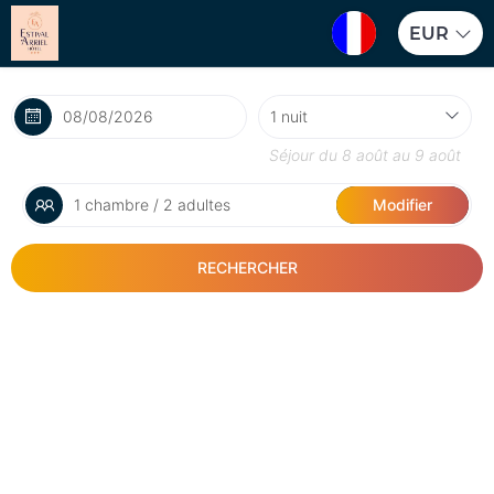
EUR
Séjour du
8 août
au
9 août
1 chambre / 2 adultes
Modifier