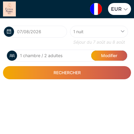
EUR
Séjour du
7 août
au
8 août
1 chambre / 2 adultes
Modifier