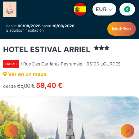
EUR
0
desde
09/08/2026
hasta
10/08/2026
Modificar
2 adultos 1 habitación
HOTEL ESTIVAL ARRIEL
1 Rue Des Carrières Peyramale - 65100 LOURDES
PROMO
Ver en un mapa
59,40 €
65,00 €
desde