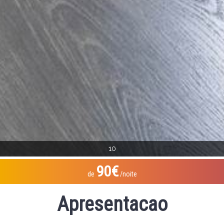
10
90€
de
/noite
Apresentacao