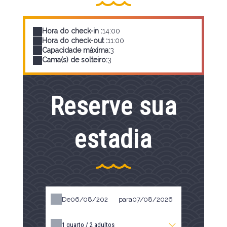
Hora do check-in :
14:00
Hora do check-out :
11:00
Capacidade máxima:
3
Cama(s) de solteiro:
3
Reserve sua
estadia
De
para
1
quarto /
2
adultos