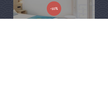
-10%
Até ao
31 déc. 26
Non Remboursable
RESERVA ONLINE
TODAS AS OFERTAS